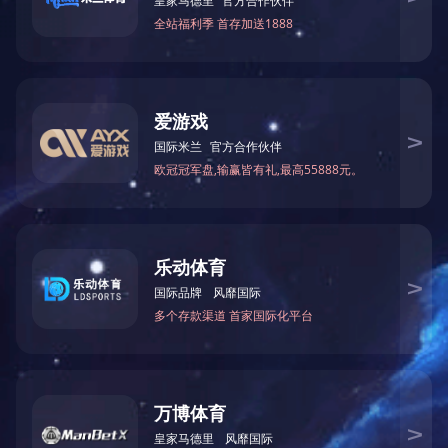
开云手机官方版登录入口-开云（中国） 是由原上海第六电表厂转
制而来,本企业是专业设计制造“梅格牌”绝缘电阻表，已有50多的历
史。拥有完善的研制测试能力，技术先进，工艺精湛，质量控制严
格。生产的产品有绝缘电阻表，接地电阻表，测湿仪，高阻计，耐压
试验仪，交直流电阻箱，标准电容器，标准电感箱，高压电桥系列，
稳压电源系列及各类开关电源。
企业在新品开发，设计及新材料的使用方面一直在同行中处于杰
出地位。近年来，又开发国际市场，出口的产品，品种和规模已日益
扩大，远销美国，东南亚，港澳等国家和地区。
“梅格”为本企业产品的注册商标。
版权所有 2020 开云手机官方版登录入口-开云（中国）