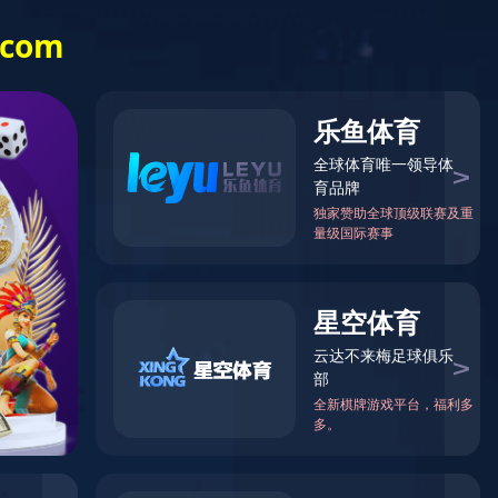
021-62476799 / 021-64732486
服务热线：
案例展示
新闻资讯
开云手机官
方版登录入
口-开云（中
国）