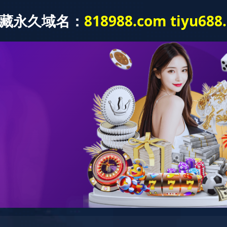
首页
关于我们
产品中心