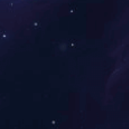
产品中心
案例展示
→
开云手机官方版
登录入口-开云
（中国）