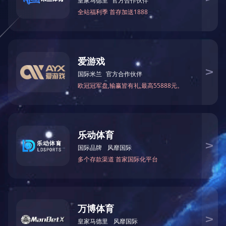
绝缘电阻表的测量方法及操作注意事项
2020-05-25
绝缘电阻表是电力试验中常见的电力检测仪器，对于它的需
求也是很大的，那么，在绝缘电阻表的使用过程中应该注意
哪些事项呢？又是如何进行操作的呢？
一、绝缘电阻表的测量方法（总结一下三点）：
（1）接线方法
当用绝缘电阻表测量线路绝缘电阻时，L柱接线路导线，E柱
接地。测量电动机绕组对地绝缘电阻时，L柱接电动机绕组引
线，E柱接电动机外壳；如栗要测绕组之间的绝缘电阻 时，
则将L,E两柱分别接在两个绕组的导线上。测量电缆对地绝缘
电阻时，L柱接电缆芯线，E柱接电缆外表，G柱接电缆绝缘
层上。