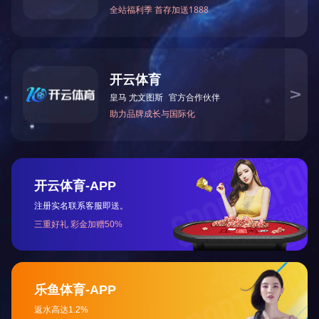
（2）测试方法
测量时，应使绝缘电阻表放平稳，摇动发电机手柄时，速度
应由慢到快，当转速达到120r/min时, 经1min指针基本稳定
后，再行读数。若在摇动手柄时，发现表针指,就不可再摇，
以兔烧坏仪表线圈。
（3）测量后
要等绝缘电阻表停止转动并将被测物充分放电后，方可用手
触摸设备和拆除仪表接线，以免触电。
二、绝缘电阻表操作注意事项：
（1）选择绝缘电阻表的电压等级应与被测物的耐压水平相适
应，以免被测设备的绝缘被击穿。
（2）严禁摇测带电设备的绝缘电阻。