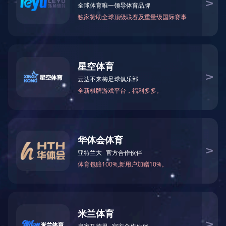
NEWS
新闻资讯
新闻资讯